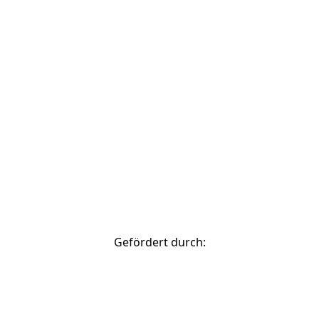
© 2026 Stadtverwaltung Bamberg
zurück nach oben
Gefördert durch: