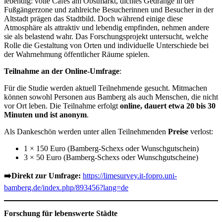
lebendig: volle Cafés am Obstmarkt, dichtes Gedränge in der
Fußgängerzone und zahlreiche Besucherinnen und Besucher in der
Altstadt prägen das Stadtbild. Doch während einige diese
Atmosphäre als attraktiv und lebendig empfinden, nehmen andere
sie als belastend wahr. Das Forschungsprojekt untersucht, welche
Rolle die Gestaltung von Orten und individuelle Unterschiede bei
der Wahrnehmung öffentlicher Räume spielen.
Teilnahme an der Online-Umfrage
:
Für die Studie werden aktuell Teilnehmende gesucht. Mitmachen
können sowohl Personen aus Bamberg als auch Menschen, die nicht
vor Ort leben. Die Teilnahme erfolgt
online, dauert etwa 20 bis 30
Minuten und ist anonym
.
Als Dankeschön werden unter allen Teilnehmenden
Preise
verlost:
1 × 150 Euro (Bamberg-Schexs oder Wunschgutschein)
3 × 50 Euro (Bamberg-Schexs oder Wunschgutscheine)
➡️Direkt zur Umfrage:
https://limesurvey.it-fopro.uni-
bamberg.de/index.php/893456?lang=de
Forschung für lebenswerte Städte