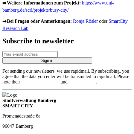
➡️
Weitere Informationen zum Projekt:
https://www.uni-
bamberg.de/scrl/projekte/busy-city/
➡️
Bei Fragen oder Anmerkungen:
Ronja Rösler
oder
SmartCity
Research Lab
Subscribe to newsletter
Sign in
For sending our newsletters, we use rapidmail. By subscribing, you
agree that the data you enter will be transmitted to rapidmail. Please
note their
Terms & Conditions
and
Privacy Policy
.
Stadtverwaltung Bamberg
SMART CITY
Promenadestraße 6a
96047 Bamberg