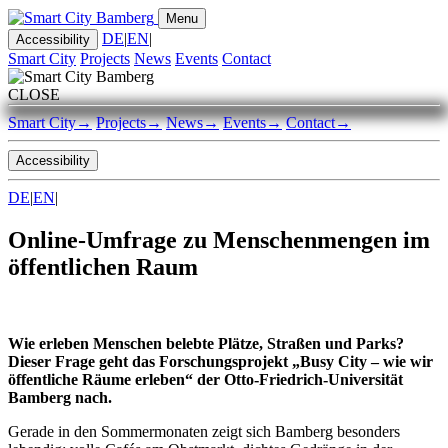
Menu
DE
|
EN
|
Accessibility
Smart City
Projects
News
Events
Contact
CLOSE
Smart City
→
Projects
→
News
→
Events
→
Contact
→
Accessibility
DE
|
EN
|
Online-Umfrage zu Menschenmengen im
öffentlichen Raum
Wie erleben Menschen belebte Plätze, Straßen und Parks?
Dieser Frage geht das Forschungsprojekt „Busy City – wie wir
öffentliche Räume erleben“ der Otto-Friedrich-Universität
Bamberg nach.
Gerade in den Sommermonaten zeigt sich Bamberg besonders