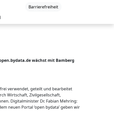
DE
|
EN
|
Barrierefreiheit
a
Neuigkeiten
Veranstaltungen
Kontakt
l open.bydata.de wächst mit Bamberg
rei verwendet, geteilt und bearbeitet
h Wirtschaft, Zivilgesellschaft,
en. Digitalminister Dr. Fabian Mehring:
 dem neuen Portal ‘open bydata’ geben wir