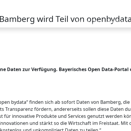
Bamberg wird Teil von openbydat
Smart City
Projekte
fene Daten zur Verfügung. Bayerisches Open Data-Porta
en bydata“ finden sich ab sofort Daten von Bamberg, die f
s Transparenz fördern, andererseits sollen diese Daten durc
 für innovative Produkte und Services genutzt werden könn
novationen und stärkt so die Wirtschaft im Freistaat. Mit
kostenlos und unkompliziert Daten zu teilen.“