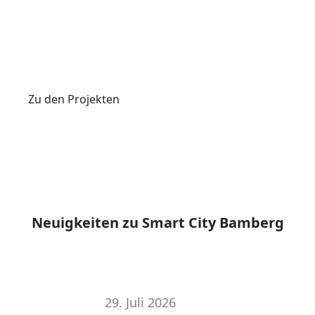
Bewegen durch die Stadt zu vereinfachen, die Teilhabe
in der Gesellschaft zu fördern und wichtige
Informationen bereitzustellen.
Zu den Projekten
Neuigkeiten zu Smart City Bamberg
29. Juli 2026
EU Projekte