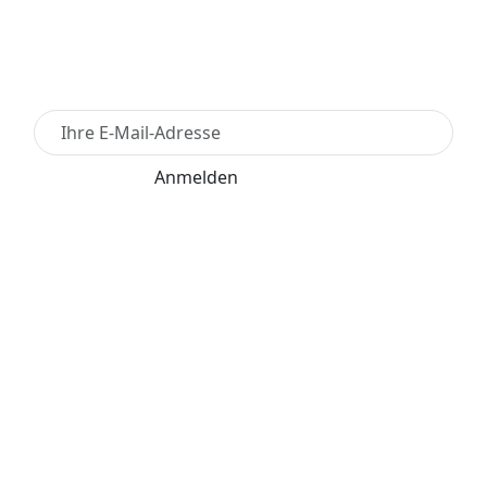
Newsletter Anmelden
Anmelden
Für den Versand unserer Newsletter nutzen wir
rapidmail. Mit Ihrer Anmeldung stimmen Sie zu, dass
die eingegebenen Daten an rapidmail übermittelt
werden. Beachten Sie bitte deren
AGB
und
Datenschutzbestimmungen
.