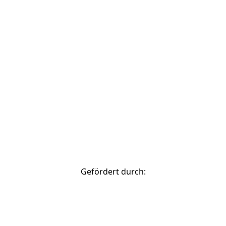
© 2026 Stadtverwaltung Bamberg
zurück nach oben
Gefördert durch: