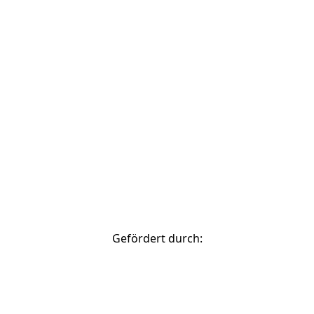
© 2026 Stadtverwaltung Bamberg
zurück nach oben
Gefördert durch: