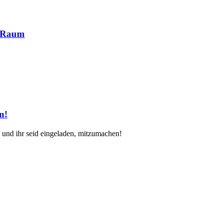
n Raum
n!
- und ihr seid eingeladen, mitzumachen!