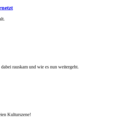
netzt
lt.
s dabei rauskam und wie es nun weitergeht.
eien Kulturszene!