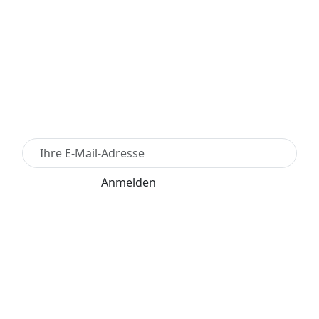
Newsletter Anmelden
Anmelden
Für den Versand unserer Newsletter nutzen wir
rapidmail. Mit Ihrer Anmeldung stimmen Sie zu, dass
die eingegebenen Daten an rapidmail übermittelt
werden. Beachten Sie bitte deren
AGB
und
Datenschutzbestimmungen
.