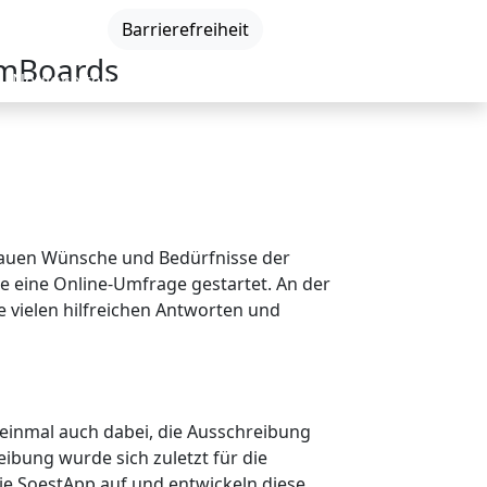
DE
|
EN
|
Barrierefreiheit
amBoards
Neuigkeiten
Veranstaltungen
Kontakt
enauen Wünsche und Bedürfnisse der
e eine Online-Umfrage gestartet. An der
 vielen hilfreichen Antworten und
 einmal auch dabei, die Ausschreibung
ibung wurde sich zuletzt für die
 SoestApp auf und entwickeln diese