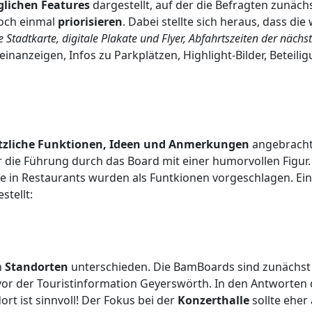
lichen Features
dargestellt, auf der die Befragten zunäc
noch einmal
priorisieren
. Dabei stellte sich heraus, dass di
 Stadtkarte, digitale Plakate und Flyer, Abfahrtszeiten der nächs
einanzeigen, Infos zu Parkplätzen, Highlight-Bilder, Beteil
tzliche Funktionen, Ideen und Anmerkungen
angebracht
 die Führung durch das Board mit einer humorvollen Figur.
che in Restaurants wurden als Funtkionen vorgeschlagen. 
tellt:
n
Standorten
unterschieden. Die BamBoards sind zunächst 
vor der Touristinformation Geyerswörth. In den Antworten d
rt ist sinnvoll! Der Fokus bei der
Konzerthalle
sollte eher