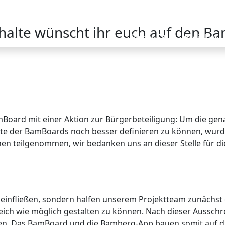
nhalte wünscht ihr euch auf den B
Smart City
Projekte
mBoard mit einer Aktion zur Bürgerbeteiligung: Um die g
alte der BamBoards noch besser definieren zu können, wurd
n teilgenommen, wir bedanken uns an dieser Stelle für die
t einfließen, sondern halfen unserem Projektteam zunächst
ich wie möglich gestalten zu können. Nach dieser Ausschre
n. Das BamBoard und die Bamberg-App bauen somit auf die