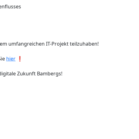
enflusses
em umfangreichen IT-Projekt teilzuhaben!
Sie
hier
❗
 digitale Zukunft Bambergs!
Newsletter Anmelden