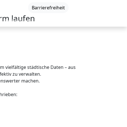
DE
|
EN
|
Barrierefreiheit
orm laufen
Neuigkeiten
Veranstaltungen
Kontakt
vielfältige städtische Daten – aus
ektiv zu verwalten.
ebenswerter machen.
hrieben: