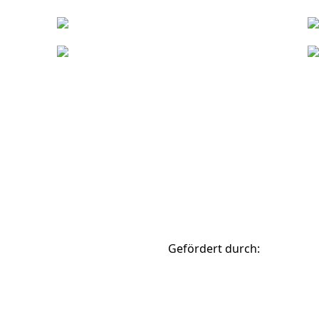
berg
0951 87-1008
smartcity@stadt.bamberg.de
Gefördert durch: