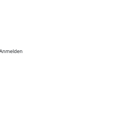
Anmelden
Sie zu, dass die eingegebenen
schutzbestimmungen
.
Instagram
Impressum