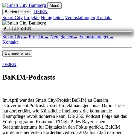
Menü
DE
|
EN
|
Barrierefreiheit
Smart City
Projekte
Neuigkeiten
Veranstaltungen
Kontakt
SCHLIESSEN
Smart City
→
Projekte
→
Neuigkeiten
→
Veranstaltungen
→
Kontakt
→
Barrierefreiheit
DE
|
EN
|
BaKIM-Podcasts
Im April war das Smart City-Projekt BaKIM zu Gast im
eGovernment Podcast. Unser Projektmanager Jonas-Dario Troles
hat dort erklärt, wie Künstliche Intelligenz die kommunale
Baumpflege revolutionieren kann. Die 256. Podcast-Folge hat das
Förderprogramm Kommunal?Digital! des Bayerischen
Staatsministeriums für Digitales in den Fokus gerückt. BaKIM
wurde in einer ersten Förderlaufzeit von 2022 bis 2024 darüber