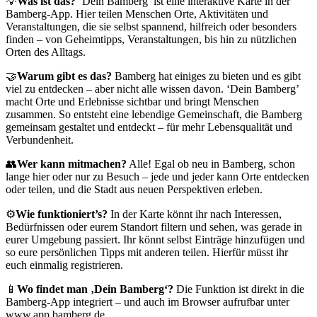
💡
Was ist das?
‘Dein Bamberg’ ist eine interaktive Karte in der
Bamberg-App. Hier teilen Menschen Orte, Aktivitäten und
Veranstaltungen, die sie selbst spannend, hilfreich oder besonders
finden – von Geheimtipps, Veranstaltungen, bis hin zu nützlichen
Orten des Alltags.
🤝
Warum gibt es das?
Bamberg hat einiges zu bieten und es gibt
viel zu entdecken – aber nicht alle wissen davon. ‘Dein Bamberg’
macht Orte und Erlebnisse sichtbar und bringt Menschen
zusammen. So entsteht eine lebendige Gemeinschaft, die Bamberg
gemeinsam gestaltet und entdeckt – für mehr Lebensqualität und
Verbundenheit.
👥
Wer kann mitmachen?
Alle! Egal ob neu in Bamberg, schon
lange hier oder nur zu Besuch – jede und jeder kann Orte entdecken
oder teilen, und die Stadt aus neuen Perspektiven erleben.
⚙️
Wie funktioniert’s?
In der Karte könnt ihr nach Interessen,
Bedürfnissen oder eurem Standort filtern und sehen, was gerade in
eurer Umgebung passiert. Ihr könnt selbst Einträge hinzufügen und
so eure persönlichen Tipps mit anderen teilen. Hierfür müsst ihr
euch einmalig registrieren.
📱
Wo findet man ‚Dein Bamberg‘?
Die Funktion ist direkt in die
Bamberg-App integriert – und auch im Browser aufrufbar unter
www.app.bamberg.de