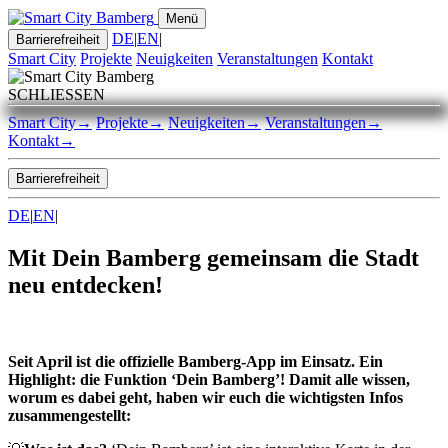
Menü
DE
|
EN
|
Barrierefreiheit
Smart City
Projekte
Neuigkeiten
Veranstaltungen
Kontakt
SCHLIESSEN
Smart City
→
Projekte
→
Neuigkeiten
→
Veranstaltungen
→
Kontakt
→
Barrierefreiheit
DE
|
EN
|
Mit Dein Bamberg gemeinsam die Stadt
neu entdecken!
Seit April ist die offizielle Bamberg-App im Einsatz. Ein
Highlight: die Funktion ‘Dein Bamberg’! Damit alle wissen,
worum es dabei geht, haben wir euch die wichtigsten Infos
zusammengestellt: