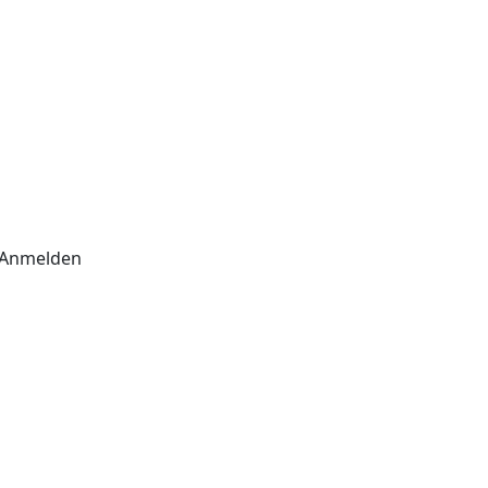
Anmelden
Sie zu, dass die eingegebenen
schutzbestimmungen
.