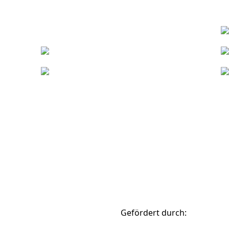
berg
0951 87-1008
smartcity@stadt.bamberg.de
Gefördert durch: