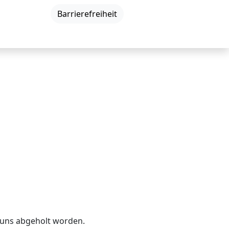
DE
|
EN
|
Barrierefreiheit
Neuigkeiten
Veranstaltungen
Kontakt
 uns abgeholt worden.