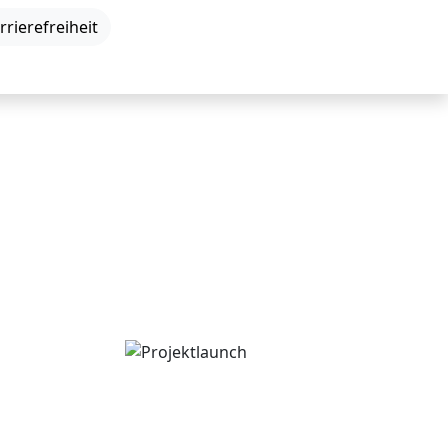
DE
|
EN
|
Einfache Sprache
rrierefreiheit
Neuigkeiten
Veranstaltungen
Kontakt
ojekt)
Projektlaunch
Oktober 2027