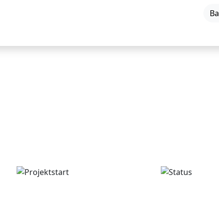
Ba
Smart City
Projekte
Green Demo
tadt gemeinsam entwickeln (EU-Pr
Projektstart
Status
Januar 2025
In Umsetzung