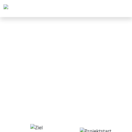
Menü
Intelligent City Challenge (EU-
Projekt)
ICC – Lokale Kooperationen für
mehr Nachhaltigkeit (EU-
Projekt)