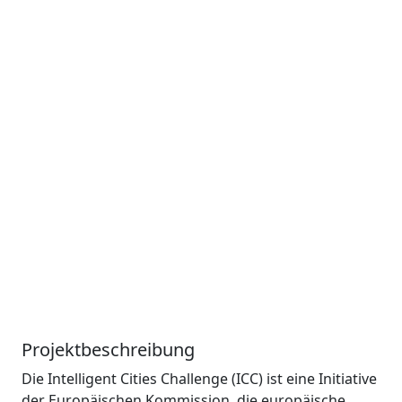
Technik
Im Projekt ICC entstand keine
Technik. Stattdessen ging es
darum, neue Netzwerke im eigenen
städtischen Ökosystem
aufzubauen und diese mit
Erfahrungen von 135 anderen
europäischen Städten
anzureichern.
Projektbeschreibung
Die Intelligent Cities Challenge (ICC) ist eine Initiative
der Europäischen Kommission, die europäische