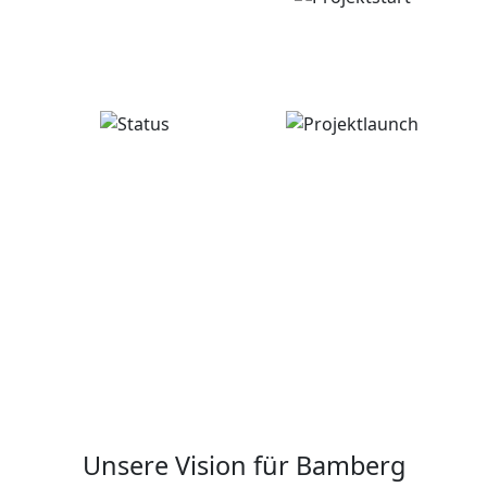
Ziel
Projektstart
Nachhaltige
September 2022
Entwicklung
Status
Projektlaunch
Abgeschlossen
März 2025
Unsere Vision für Bamberg