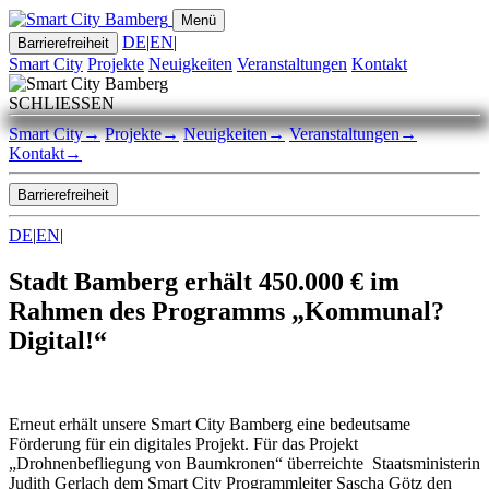
Menü
DE
|
EN
|
Barrierefreiheit
Smart City
Projekte
Neuigkeiten
Veranstaltungen
Kontakt
SCHLIESSEN
Smart City
→
Projekte
→
Neuigkeiten
→
Veranstaltungen
→
Kontakt
→
Barrierefreiheit
DE
|
EN
|
Stadt Bamberg erhält 450.000 € im
Rahmen des Programms „Kommunal?
Digital!“
Erneut erhält unsere Smart City Bamberg eine bedeutsame
Förderung für ein digitales Projekt. Für das Projekt
„Drohnenbefliegung von Baumkronen“ überreichte Staatsministerin
Judith Gerlach dem Smart City Programmleiter Sascha Götz den