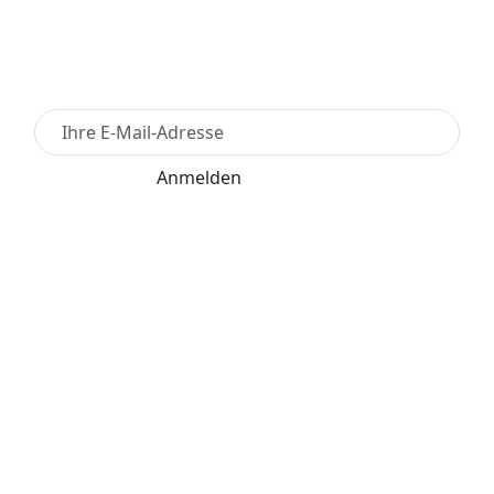
Newsletter Anmelden
Anmelden
Für den Versand unserer Newsletter nutzen wir
rapidmail. Mit Ihrer Anmeldung stimmen Sie zu, dass
die eingegebenen Daten an rapidmail übermittelt
werden. Beachten Sie bitte deren
AGB
und
Datenschutzbestimmungen
.