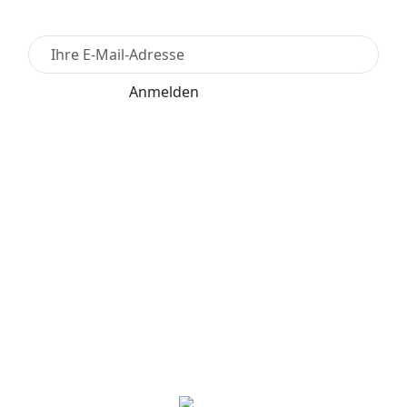
Anmelden
Für den Versand unserer Newsletter nutzen wir
rapidmail. Mit Ihrer Anmeldung stimmen Sie zu, dass
die eingegebenen Daten an rapidmail übermittelt
werden. Beachten Sie bitte deren
AGB
und
Datenschutzbestimmungen
.