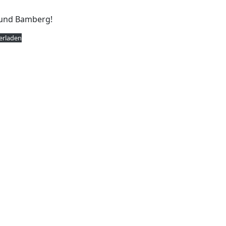
m und Bamberg!
erladen
Veranstaltungen
e alle Veranstaltungen rund um Smart City Bamberg auf ein
Alle Veranstaltungen ansehen