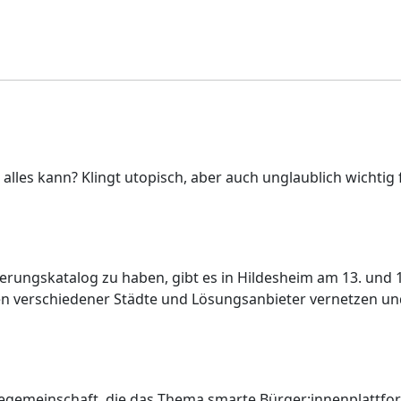
u alles kann? Klingt utopisch, aber auch unglaublich wichti
rungskatalog zu haben, gibt es in Hildesheim am 13. und 1
nnen verschiedener Städte und Lösungsanbieter vernetzen 
ädtegemeinschaft, die das Thema smarte Bürger:innenplattfo