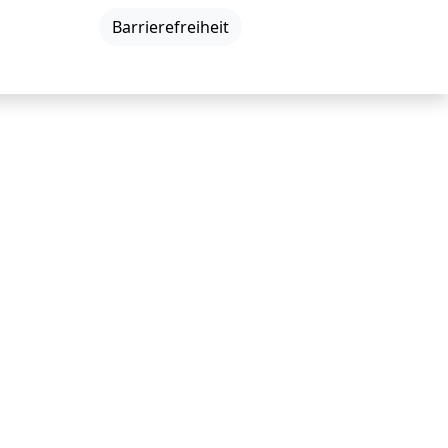
DE
|
EN
|
Barrierefreiheit
Neuigkeiten
Veranstaltungen
Kontakt