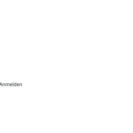
Anmelden
Sie zu, dass die eingegebenen
schutzbestimmungen
.