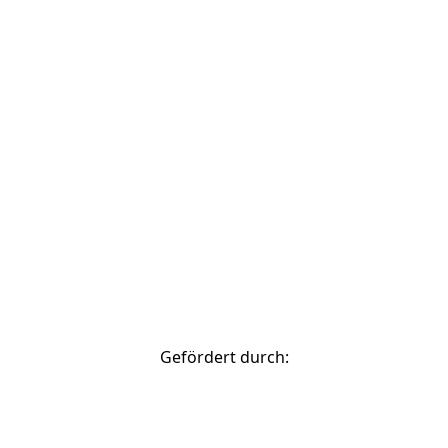
© 2026 Stadtverwaltung Bamberg
zurück nach oben
Gefördert durch: