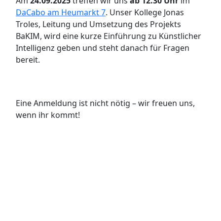
Am
24.09.2025
treffen wir uns
ab 12.30 Uhr
im
DaCabo am Heumarkt 7
. Unser Kollege Jonas
Troles, Leitung und Umsetzung des Projekts
BaKIM, wird eine kurze Einführung zu Künstlicher
Intelligenz geben und steht danach für Fragen
bereit.
Eine Anmeldung ist nicht nötig – wir freuen uns,
wenn ihr kommt!
Veranstaltungen
Entdecke alle Veranstaltungen rund um
Smart City Bamberg auf einen Blick