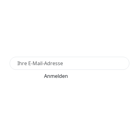
Newsletter Anmelden
Anmelden
Für den Versand unserer Newsletter nutzen wir
rapidmail. Mit Ihrer Anmeldung stimmen Sie zu, dass
die eingegebenen Daten an rapidmail übermittelt
werden. Beachten Sie bitte deren
AGB
und
Datenschutzbestimmungen
.