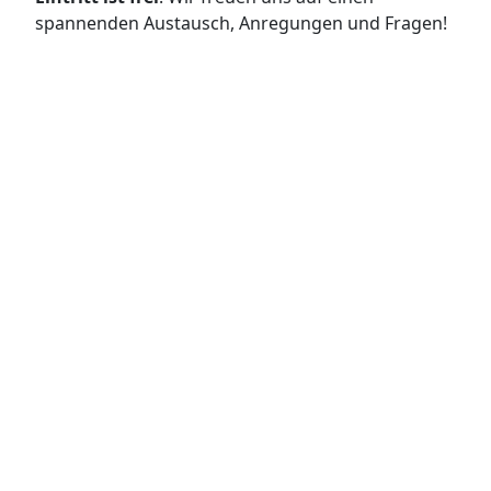
spannenden Austausch, Anregungen und Fragen!
Veranstaltungen
Entdecke alle Veranstaltungen rund um
Smart City Bamberg auf einen Blick
Alle Veranstaltungen ansehen