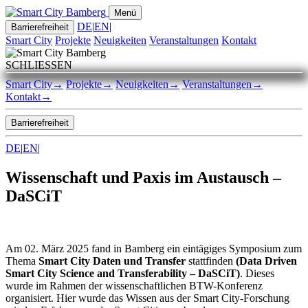
Menü
DE
|
EN
|
Barrierefreiheit
Smart City
Projekte
Neuigkeiten
Veranstaltungen
Kontakt
SCHLIESSEN
Smart City
→
Projekte
→
Neuigkeiten
→
Veranstaltungen
→
Kontakt
→
Barrierefreiheit
DE
|
EN
|
Wissenschaft und Paxis im Austausch –
DaSCiT
Am 02. März 2025 fand in Bamberg ein eintägiges Symposium zum
Thema
Smart City Daten und Transfer
stattfinden
(Data Driven
Smart City Science and Transferability – DaSCiT)
. Dieses
wurde im Rahmen der wissenschaftlichen BTW-Konferenz
organisiert. Hier wurde das Wissen aus der Smart City-Forschung