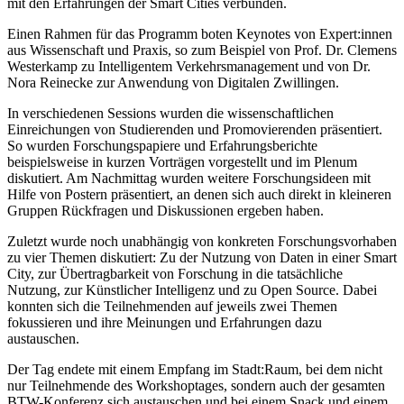
mit den Erfahrungen der Smart Cities verbunden.
Einen Rahmen für das Programm boten Keynotes von Expert:innen
aus Wissenschaft und Praxis, so zum Beispiel von Prof. Dr. Clemens
Westerkamp zu Intelligentem Verkehrsmanagement und von Dr.
Nora Reinecke zur Anwendung von Digitalen Zwillingen.
In verschiedenen Sessions wurden die wissenschaftlichen
Einreichungen von Studierenden und Promovierenden präsentiert.
So wurden Forschungspapiere und Erfahrungsberichte
beispielsweise in kurzen Vorträgen vorgestellt und im Plenum
diskutiert. Am Nachmittag wurden weitere Forschungsideen mit
Hilfe von Postern präsentiert, an denen sich auch direkt in kleineren
Gruppen Rückfragen und Diskussionen ergeben haben.
Zuletzt wurde noch unabhängig von konkreten Forschungsvorhaben
zu vier Themen diskutiert: Zu der Nutzung von Daten in einer Smart
City, zur Übertragbarkeit von Forschung in die tatsächliche
Nutzung, zur Künstlicher Intelligenz und zu Open Source. Dabei
konnten sich die Teilnehmenden auf jeweils zwei Themen
fokussieren und ihre Meinungen und Erfahrungen dazu
austauschen.
Der Tag endete mit einem Empfang im Stadt:Raum, bei dem nicht
nur Teilnehmende des Workshoptages, sondern auch der gesamten
BTW-Konferenz sich austauschen und bei einem Snack und einem