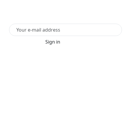
Subscribe to newsletter
Sign in
For sending our newsletters, we use rapidmail. By
subscribing, you agree that the data you enter will be
transmitted to rapidmail. Please note their
Terms &
Conditions
and
Privacy Policy
.