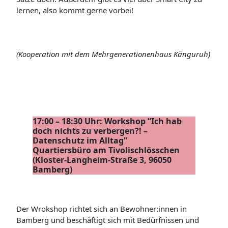
lernen, also kommt gerne vorbei!
(Kooperation mit dem Mehrgenerationenhaus Känguruh)
17:00 – 18:30 Uhr: Workshop “Ich hab
doch nichts zu verbergen?! –
Datenschutz im Alltag”
Quartiersbüro am Tivolischlösschen
(Kloster-Langheim-Straße 3, 96050
Bamberg)
Der Wrokshop richtet sich an Bewohner:innen in
Bamberg und beschäftigt sich mit Bedürfnissen und