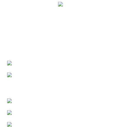
Stadtverwaltung Bamberg
SMART CITY
Promenadestraße 6a
96047 Bamberg
0951 87-1008
smartcity@stadt.bamberg.de
Instagram
Facebook
Youtube