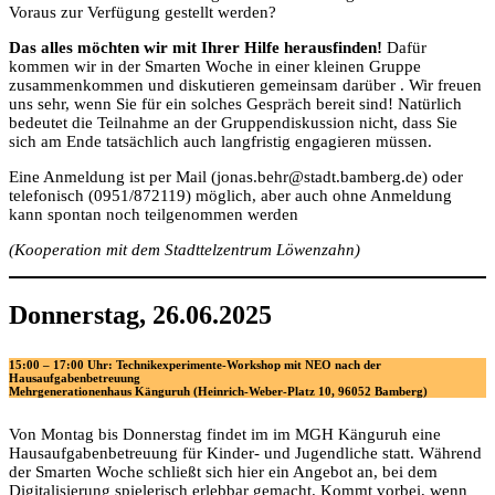
Voraus zur Verfügung gestellt werden?
Das alles möchten wir mit Ihrer Hilfe herausfinden!
Dafür
kommen wir in der Smarten Woche in einer kleinen Gruppe
zusammenkommen und diskutieren gemeinsam darüber . Wir freuen
uns sehr, wenn Sie für ein solches Gespräch bereit sind! Natürlich
bedeutet die Teilnahme an der Gruppendiskussion nicht, dass Sie
sich am Ende tatsächlich auch langfristig engagieren müssen.
Eine Anmeldung ist per Mail (jonas.behr@stadt.bamberg.de) oder
telefonisch (0951/872119) möglich, aber auch ohne Anmeldung
kann spontan noch teilgenommen werden
(Kooperation mit dem Stadttelzentrum Löwenzahn)
Donnerstag, 26.06.2025
15:00 – 17:00 Uhr: Technikexperimente-Workshop mit NEO nach der
Hausaufgabenbetreuung
Mehrgenerationenhaus Känguruh (Heinrich-Weber-Platz 10, 96052 Bamberg)
Von Montag bis Donnerstag findet im im MGH Känguruh eine
Hausaufgabenbetreuung für Kinder- und Jugendliche statt. Während
der Smarten Woche schließt sich hier ein Angebot an, bei dem
Digitalisierung spielerisch erlebbar gemacht. Kommt vorbei, wenn