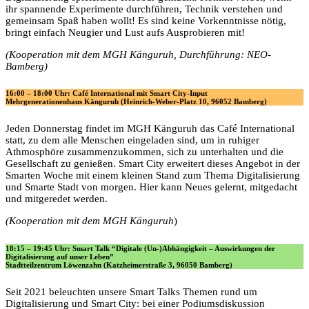
ihr spannende Experimente durchführen, Technik verstehen und
gemeinsam Spaß haben wollt! Es sind keine Vorkenntnisse nötig,
bringt einfach Neugier und Lust aufs Ausprobieren mit!
(Kooperation mit dem MGH Känguruh, Durchführung: NEO-
Bamberg)
16:00 – 18:00 Uhr: Café International mit Smart City-Input
Mehrgenerationenhaus Känguruh (Heinrich-Weber-Platz 10, 96052 Bamberg)
Jeden Donnerstag findet im MGH Känguruh das Café International
statt, zu dem alle Menschen eingeladen sind, um in ruhiger
Athmosphöre zusammenzukommen, sich zu unterhalten und die
Gesellschaft zu genießen. Smart City erweitert dieses Angebot in der
Smarten Woche mit einem kleinen Stand zum Thema Digitalisierung
und Smarte Stadt von morgen. Hier kann Neues gelernt, mitgedacht
und mitgeredet werden.
(Kooperation mit dem MGH Känguruh
)
18:15 – 19:45 Uhr: Smart Talk “Digitale (Un-)Abhängigkeit – Auswirkungen der
Digitalisierung auf unser Leben”
Stadtteilzentrum Löwenzahn (Katzheimerstraße 3, 96050 Bamberg)
Seit 2021 beleuchten unsere Smart Talks Themen rund um
Digitalisierung und Smart City: bei einer Podiumsdiskussion