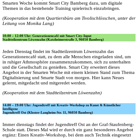
Smarten Woche kommt Smart City Bamberg dazu, um digitale
Themen in das bestehende Training spielerisch einzubringen.
(Kooperation mit dem Quartiersbüro am Tivolischlösschen, unter der
Leitung von Monika Lang)
10:00 – 12:00 Uhr: Generationencafé mit Smart City-Input
Stadtteilzentrum Löwenzahn (Katzheimerstraße 3, 96050 Bamberg)
Jeden Dienstag findet im Stadtteilzentrum Löwenzahn das
Generationencafé statt, zu dem alle Menschen eingeladen sind, um
in ruhiger Athmosphöre zusammenzukommen, sich zu unterhalten
und die Gesellschaft zu genießen. Smart City erweitert dieses
Angebot in der Smarten Woche mit einem kleinen Stand zum Thema
Digitalisierung und Smarte Stadt von morgen. Hier kann Neues
gelernt, mitgedacht und mitgeredet werden.
(Kooperation mit dem Stadtteilzentrum Löwenzahn)
14:00 – 19:00 Uhr: Jugendtreff mit Kreativ-Workshop zu Kunst & Künstlicher
Intelligenz
Jugendtreff Ost (Kloster-Langheim-Str. 11, 96050 Bamberg)
Immer dienstags findet der Jugendtreff Ost an der Graf-Staufenberg-
Schule statt. Dieses Mal wird er durch ein ganz besonderes Angebot
ergänz: Einen Kreativ-Workshop, bei dem auch Technik eingesetzt