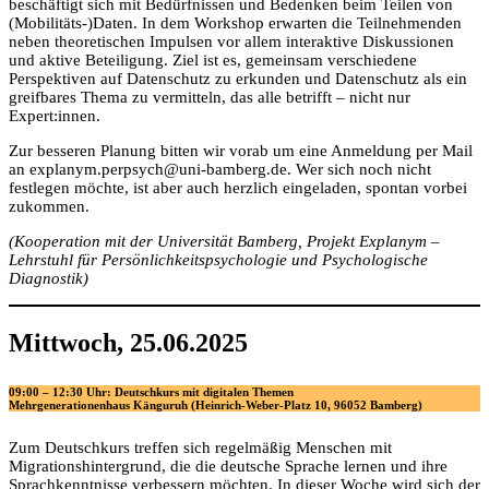
beschäftigt sich mit Bedürfnissen und Bedenken beim Teilen von
(Mobilitäts-)Daten. In dem Workshop erwarten die Teilnehmenden
neben theoretischen Impulsen vor allem interaktive Diskussionen
und aktive Beteiligung. Ziel ist es, gemeinsam verschiedene
Perspektiven auf Datenschutz zu erkunden und Datenschutz als ein
greifbares Thema zu vermitteln, das alle betrifft – nicht nur
Expert:innen.
Zur besseren Planung bitten wir vorab um eine Anmeldung per Mail
an explanym.perpsych@uni-bamberg.de. Wer sich noch nicht
festlegen möchte, ist aber auch herzlich eingeladen, spontan vorbei
zukommen.
(Kooperation mit der Universität Bamberg, Projekt Explanym –
Lehrstuhl für Persönlichkeitspsychologie und Psychologische
Diagnostik
)
Mittwoch, 25.06.2025
09:00 – 12:30 Uhr: Deutschkurs mit digitalen Themen
Mehrgenerationenhaus Känguruh (Heinrich-Weber-Platz 10, 96052 Bamberg)
Zum Deutschkurs treffen sich regelmäßig Menschen mit
Migrationshintergrund, die die deutsche Sprache lernen und ihre
Sprachkenntnisse verbessern möchten. In dieser Woche wird sich der