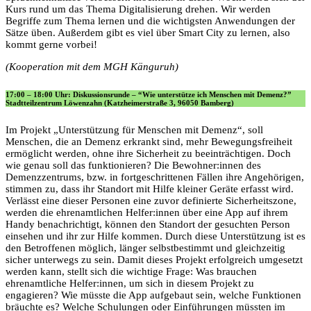
Kurs rund um das Thema Digitalisierung drehen. Wir werden
Begriffe zum Thema lernen und die wichtigsten Anwendungen der
Sätze üben. Außerdem gibt es viel über Smart City zu lernen, also
kommt gerne vorbei!
(Kooperation mit dem MGH Känguruh)
17:00 – 18:00 Uhr: Diskussionsrunde – “Wie unterstütze ich Menschen mit Demenz?”
Stadtteilzentrum Löwenzahn (Katzheimerstraße 3, 96050 Bamberg)
Im Projekt „Unterstützung für Menschen mit Demenz“, soll
Menschen, die an Demenz erkrankt sind, mehr Bewegungsfreiheit
ermöglicht werden, ohne ihre Sicherheit zu beeinträchtigen. Doch
wie genau soll das funktionieren?
Die Bewohner:innen des
Demenzzentrums, bzw. in fortgeschrittenen Fällen ihre Angehörigen,
stimmen zu, dass ihr Standort mit Hilfe kleiner Geräte erfasst wird.
Verlässt eine dieser Personen eine zuvor definierte Sicherheitszone,
werden die ehrenamtlichen Helfer:innen über eine App auf ihrem
Handy benachrichtigt, können den Standort der gesuchten Person
einsehen und ihr zur Hilfe kommen. Durch diese Unterstützung ist es
den Betroffenen möglich, länger selbstbestimmt und gleichzeitig
sicher unterwegs zu sein. Damit dieses Projekt erfolgreich umgesetzt
werden kann, stellt sich die wichtige Frage: Was brauchen
ehrenamtliche Helfer:innen, um sich in diesem Projekt zu
engagieren? Wie müsste die App aufgebaut sein, welche Funktionen
bräuchte es? Welche Schulungen oder Einführungen müssten im