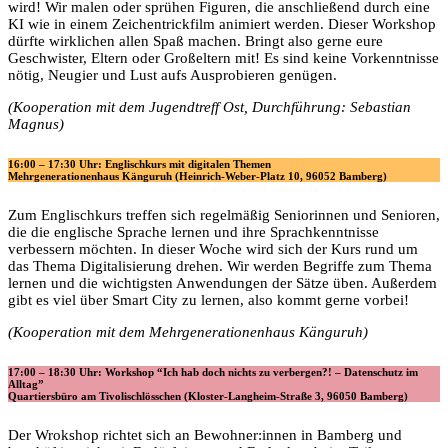
wird! Wir malen oder sprühen Figuren, die anschließend durch eine
KI wie in einem Zeichentrickfilm animiert werden. Dieser Workshop
dürfte wirklichen allen Spaß machen. Bringt also gerne eure
Geschwister, Eltern oder Großeltern mit! Es sind keine Vorkenntnisse
nötig, Neugier und Lust aufs Ausprobieren genügen.
(Kooperation mit dem Jugendtreff Ost, Durchführung: Sebastian
Magnus)
16:00 – 17:30 Uhr: Englischkurs mit digitalen Themen
Mehrgenerationenhaus Känguruh (Heinrich-Weber-Platz 10, 96052 Bamberg)
Zum Englischkurs treffen sich regelmäßig Seniorinnen und Senioren,
die die englische Sprache lernen und ihre Sprachkenntnisse
verbessern möchten. In dieser Woche wird sich der Kurs rund um
das Thema Digitalisierung drehen. Wir werden Begriffe zum Thema
lernen und die wichtigsten Anwendungen der Sätze üben. Außerdem
gibt es viel über Smart City zu lernen, also kommt gerne vorbei!
(Kooperation mit dem Mehrgenerationenhaus Känguruh)
17:00 – 18:30 Uhr: Workshop “Ich hab doch nichts zu verbergen?! – Datenschutz im
Alltag”
Quartiersbüro am Tivolischlösschen (Kloster-Langheim-Straße 3, 96050 Bamberg)
Der Wrokshop richtet sich an Bewohner:innen in Bamberg und