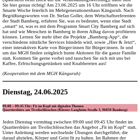
Sie hier genau richtig! Am 23.06.2025 um 16 Uhr eröffnen wir die
Smarte Woche feierlich im Mehrgenerationenhaus Känguruh. Nach
Begrüßungsworten von Dr. Stefan Goller, dem Wirtschaftsreferenten
der Stadt Bamberg, erfahren Sie, was es bedeutet, wenn eine Stadt
„smart“ ist, was es mit dem Programm Smart City Bamberg auf sich
hat und wie Menschen in Bamberg in ihrem Alltag davon profitieren
können. Lernen Sie mehr über die Projekte „Bamberg-App“, die
verschiedene nützliche Services bündeln wird, sowie „Hier & Jetzt“,
einer interaktiven Karte von Bürger:innen für Bürger:innen. In und
um das MGH finden zeitgleich bunte Aktionen für die ganze Familie
statt. Kommen Sie gerne vorbei und tauschen Sie sich mit uns bei
Kaffee, Erfrischungsgetränken und Knabbereien aus!
(Kooperation mit dem MGH Känguruh)
Dienstag, 24.06.2025
09:00 – 09:45 Uhr: Fit im Kopf mit digitalen Themen
Quartiersbüro am Tivolischlösschen (Kloster-Langheim-Straße 3, 96050 Bamberg)
Jeden Dienstag vormittag zwischen 09:00 und 09:45 Uhr findet im
Quartiersbüro am Tivolischlösschen das Angebot „Fit im Kopf“ statt.
Unter Anleitung werden wechselnde Übungen durchgeführt, die
darauf abzielen, Körper und Geist fit zu halten. Im Rahmen der