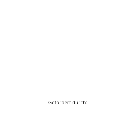
© 2026 Stadtverwaltung Bamberg
zurück nach oben
Gefördert durch: