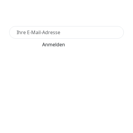
Newsletter Anmelden
Anmelden
Für den Versand unserer Newsletter nutzen wir
rapidmail. Mit Ihrer Anmeldung stimmen Sie zu, dass
die eingegebenen Daten an rapidmail übermittelt
werden. Beachten Sie bitte deren
AGB
und
Datenschutzbestimmungen
.