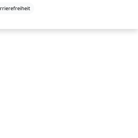
DE
|
EN
|
Einfache Sprache
rrierefreiheit
Neuigkeiten
Veranstaltungen
Kontakt