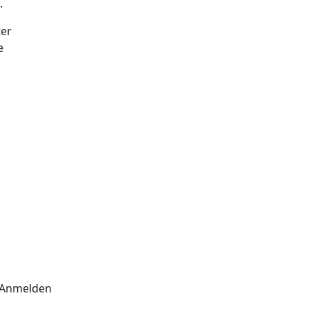
.
ter
e
Anmelden