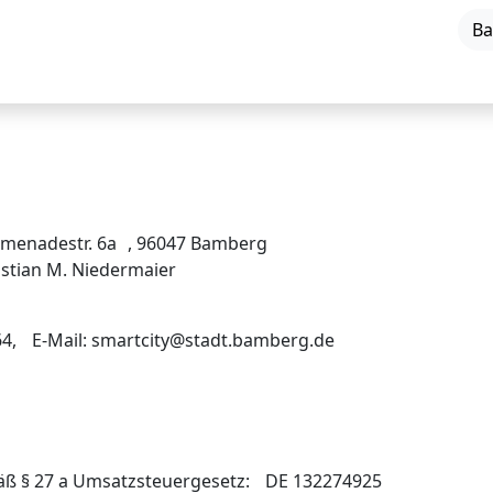
Ba
Smart City
Projekte
romenadestr. 6a , 96047 Bamberg
stian M. Niedermaier
964, E-Mail: smartcity@stadt.bamberg.de
äß § 27 a Umsatzsteuergesetz: DE 132274925