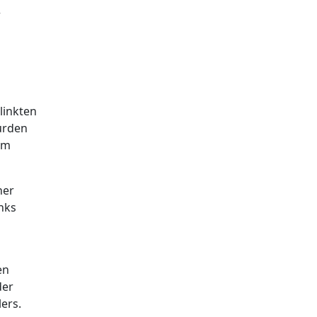
r
linkten
wurden
um
ner
nks
en
der
ers.