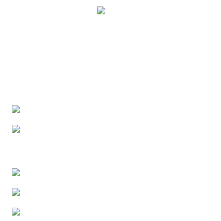
Stadtverwaltung Bamberg
SMART CITY
Promenadestraße 6a
96047 Bamberg
0951 87-1008
smartcity@stadt.bamberg.de
Instagram
Facebook
Youtube