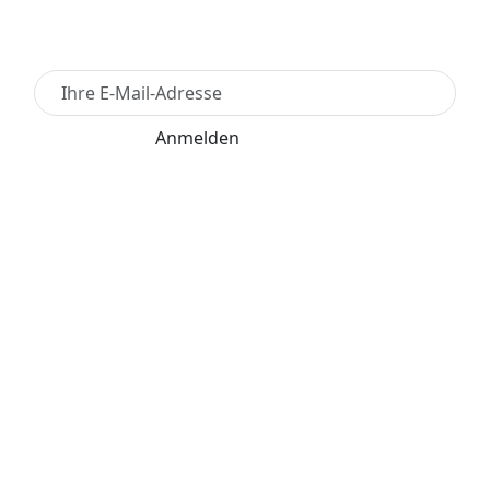
Newsletter Anmelden
Anmelden
Für den Versand unserer Newsletter nutzen wir
rapidmail. Mit Ihrer Anmeldung stimmen Sie zu, dass
die eingegebenen Daten an rapidmail übermittelt
werden. Beachten Sie bitte deren
AGB
und
Datenschutzbestimmungen
.