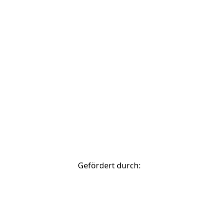
© 2026 Stadtverwaltung Bamberg
zurück nach oben
Gefördert durch: